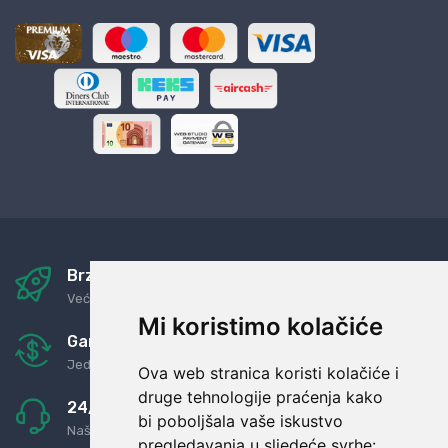
Brza i sigurna dostava
Već za nekoliko dana kod vas
Mi koristimo kolačiće
Garancija u povrat novaca
Jednostavno pravilo: Roba za novac
Ova web stranica koristi kolačiće i
druge tehnologije praćenja kako
24/7 odlična podrška
bi poboljšala vaše iskustvo
Naši agenti uvijek na raspolaganju
pregledavanja u sljedeće svrhe: