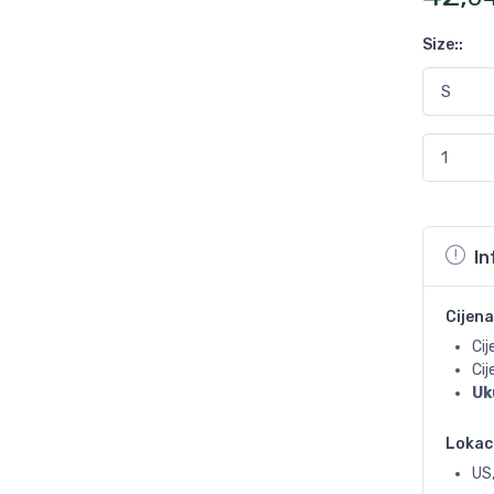
Size:
:
In
Cijena
Cij
Ci
Uk
Lokac
US,