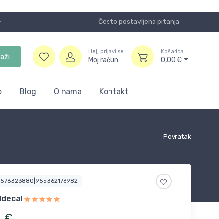
Često postavljena pitanja
Koristite
Hej, prijavi se
Košarica
raži
Moj račun
0,00
€
e
Blog
O nama
Kontakt
Povratak
6576323880|955362176982
ldecal
4
€