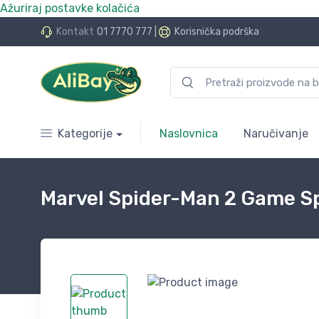
Ažuriraj postavke kolačića
do 24 rate bez kamata
Kontakt
01 7770 777
|
Korisnička podrška
Kategorije
Naslovnica
Naručivanje
Marvel Spider-Man 2 Game Sp