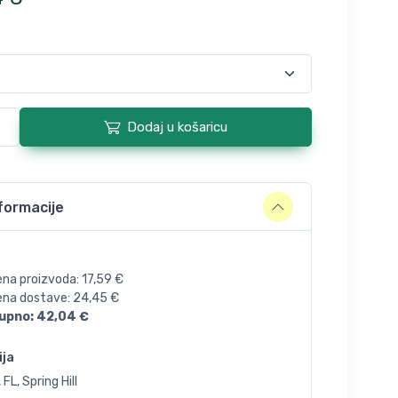
Dodaj u košaricu
formacije
ena proizvoda:
17,59
€
jena dostave:
24,45
€
upno:
42,04
€
ija
 FL, Spring Hill