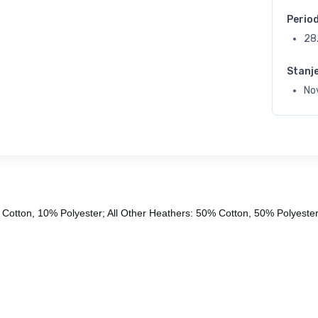
Perio
28
Stanj
No