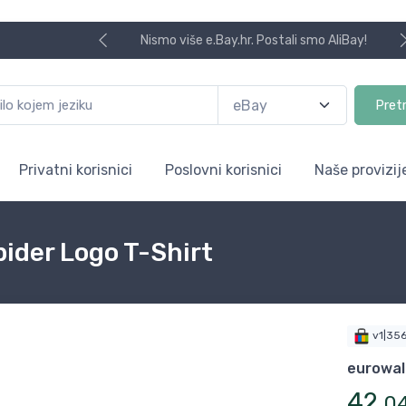
Nismo više e.Bay.hr. Postali smo AliBay!
Pret
Privatni korisnici
Poslovni korisnici
Naše provizij
ider Logo T-Shirt
v1|35
eurowal
42
,
0