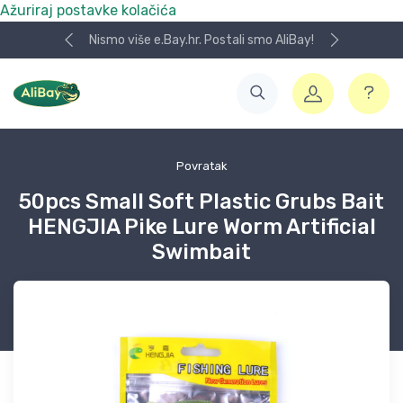
Ažuriraj postavke kolačića
Nismo više e.Bay.hr. Postali smo AliBay!
Povratak
50pcs Small Soft Plastic Grubs Bait
HENGJIA Pike Lure Worm Artificial
Swimbait