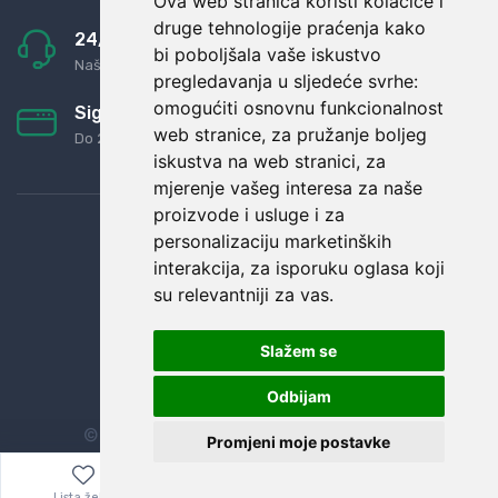
Ova web stranica koristi kolačiće i
druge tehnologije praćenja kako
24/7 odlična podrška
bi poboljšala vaše iskustvo
Naši agenti uvijek na raspolaganju
pregledavanja u sljedeće svrhe:
omogućiti osnovnu funkcionalnost
Sigurno obročno plaćanje
web stranice
,
za pružanje boljeg
Do 24 rata bez kamata
iskustva na web stranici
,
za
mjerenje vašeg interesa za naše
proizvode i usluge i za
personalizaciju marketinških
interakcija
,
za isporuku oglasa koji
su relevantniji za vas
.
Slažem se
Odbijam
© Sva prava zadržana.
Dopi grupa d.o.o.
Promjeni moje postavke
Lista želja
Izbornik
0,00
€