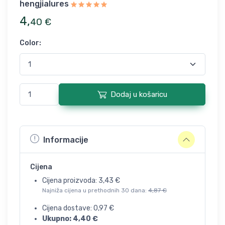
hengjialures
4
,
40
€
Color
:
Dodaj u košaricu
Informacije
Cijena
Cijena proizvoda:
3,43
€
Najniža cijena u prethodnih 30 dana:
4,87
€
Cijena dostave:
0,97
€
Ukupno:
4,40
€