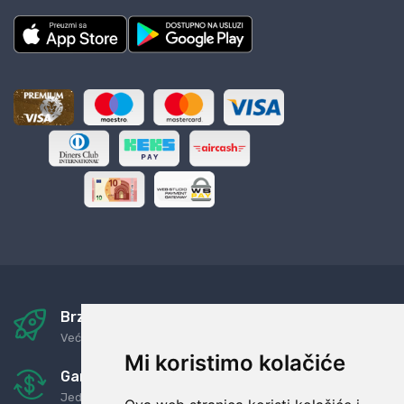
Brza i sigurna dostava
Već za nekoliko dana kod vas
Mi koristimo kolačiće
Garancija u povrat novaca
Jednostavno pravilo: Roba za novac