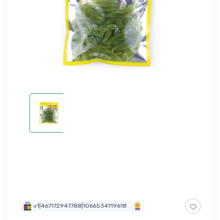
v1|467172947788|1066534119618