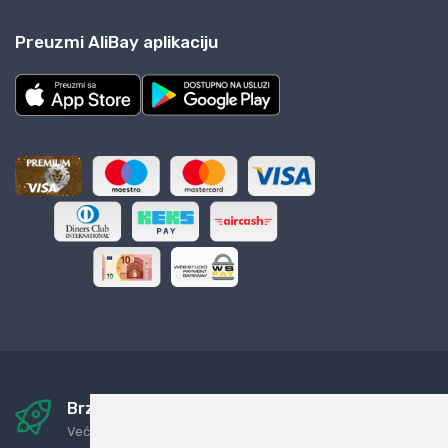
Preuzmi AliBay aplikaciju
Brza i sigurna dostava
Već za nekoliko dana kod vas