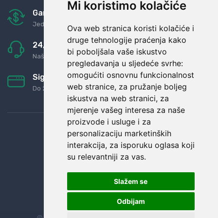
Mi koristimo kolačiće
Garancija u povrat novaca
Jednostavno pravilo: Roba za novac
Ova web stranica koristi kolačiće i
druge tehnologije praćenja kako
24/7 odlična podrška
bi poboljšala vaše iskustvo
Naši agenti uvijek na raspolaganju
pregledavanja u sljedeće svrhe:
omogućiti osnovnu funkcionalnost
Sigurno obročno plaćanje
web stranice
,
za pružanje boljeg
Do 24 rata bez kamata
iskustva na web stranici
,
za
mjerenje vašeg interesa za naše
proizvode i usluge i za
personalizaciju marketinških
interakcija
,
za isporuku oglasa koji
su relevantniji za vas
.
Slažem se
Odbijam