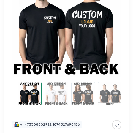
v1|473308802922|1074327690156