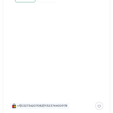
v1|532736207082|1132374400978