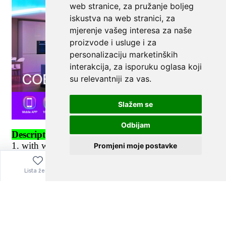
web stranice
,
za pružanje boljeg
iskustva na web stranici
,
za
mjerenje vašeg interesa za naše
proizvode i usluge i za
personalizaciju marketinških
interakcija
,
za isporuku oglasa koji
su relevantniji za vas
.
Slažem se
Odbijam
Promjeni moje postavke
Lista želja
Izbornik
0,00
€