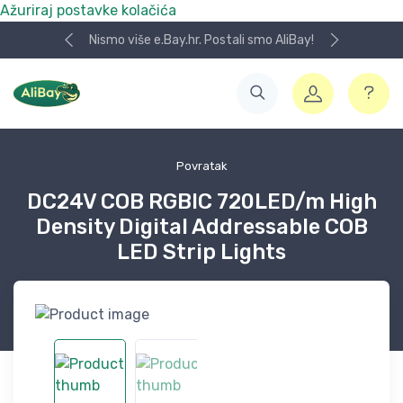
Ažuriraj postavke kolačića
Nismo više e.Bay.hr. Postali smo AliBay!
Povratak
DC24V COB RGBIC 720LED/m High
Density Digital Addressable COB
LED Strip Lights