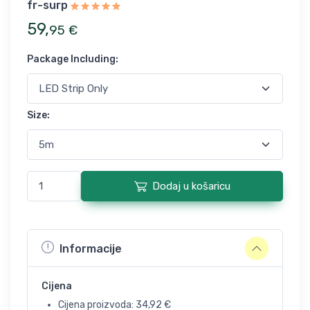
fr-surp
59
,
95
€
Package Including
:
Size
:
Dodaj u košaricu
Informacije
Cijena
Cijena proizvoda:
34,92
€