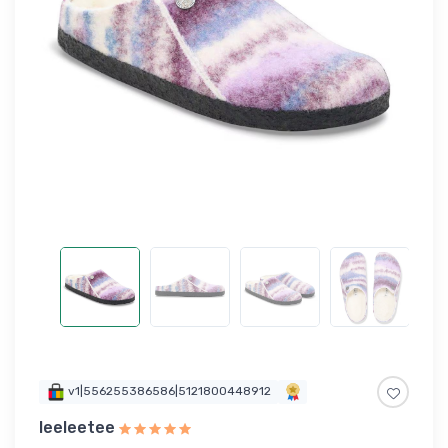
v1|556255386586|5121800448912
leeleetee