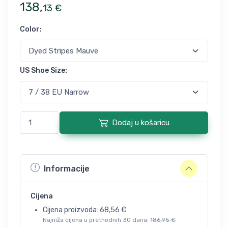
138
,
13
€
Color
:
US Shoe Size
:
Dodaj u košaricu
Informacije
Cijena
Cijena proizvoda:
68,56
€
Najniža cijena u prethodnih 30 dana:
186,95
€