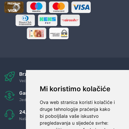
Brza i sigurna dostava
Već za nekoliko dana kod vas
Mi koristimo kolačiće
Garancija u povrat novaca
Jednostavno pravilo: Roba za novac
Ova web stranica koristi kolačiće i
druge tehnologije praćenja kako
24/7 odlična podrška
bi poboljšala vaše iskustvo
Naši agenti uvijek na raspolaganju
pregledavanja u sljedeće svrhe: