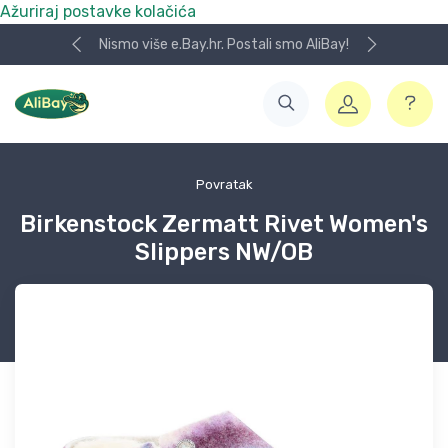
Ažuriraj postavke kolačića
Nismo više e.Bay.hr. Postali smo AliBay!
Povratak
Birkenstock Zermatt Rivet Women's
Slippers NW/OB