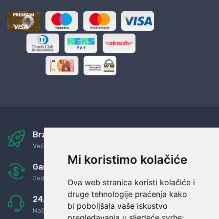
Brza i sigurna dostava
Već za nekoliko dana kod vas
Mi koristimo kolačiće
Garancija u povrat novaca
Jednostavno pravilo: Roba za novac
Ova web stranica koristi kolačiće i
druge tehnologije praćenja kako
24/7 odlična podrška
bi poboljšala vaše iskustvo
Naši agenti uvijek na raspolaganju
pregledavanja u sljedeće svrhe: