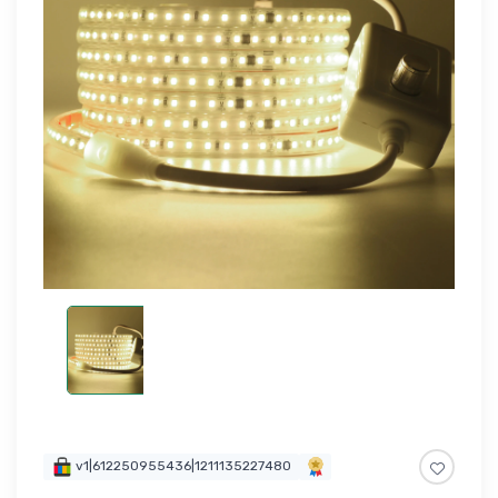
v1|612250955436|1211135227480