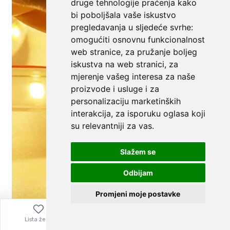
druge tehnologije praćenja kako
bi poboljšala vaše iskustvo
pregledavanja u sljedeće svrhe:
omogućiti osnovnu funkcionalnost
web stranice
,
za pružanje boljeg
iskustva na web stranici
,
za
mjerenje vašeg interesa za naše
proizvode i usluge i za
personalizaciju marketinških
interakcija
,
za isporuku oglasa koji
su relevantniji za vas
.
Slažem se
Odbijam
Promjeni moje postavke
Lista želja
Izbornik
0,00
€