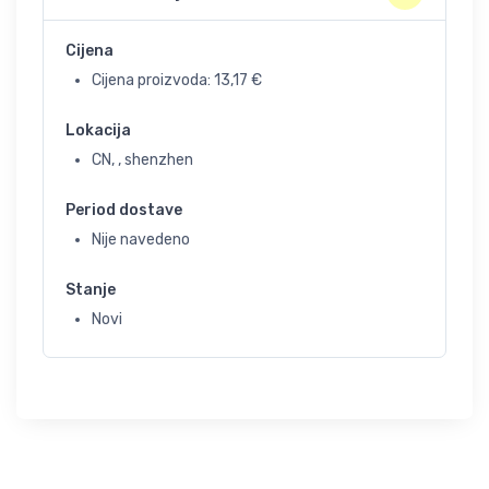
Cijena
Cijena proizvoda:
13,17
€
Lokacija
CN, , shenzhen
Period dostave
Nije navedeno
Stanje
Novi