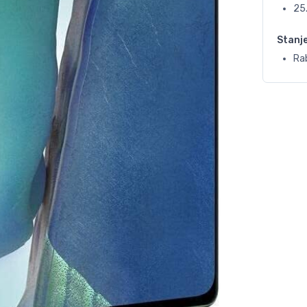
25
Stanj
Ra