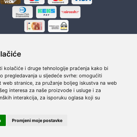
lačiće
i kolačiće i druge tehnologije praćenja kako bi
ka
Sigurno obročno plaćanje
vo pregledavanja u sljedeće svrhe:
omogućiti
polaganju
Do 24 rata bez kamata
t web stranice
,
za pružanje boljeg iskustva na web
šeg interesa za naše proizvode i usluge i za
nških interakcija
,
za isporuku oglasa koji su
m
Promjeni moje postavke