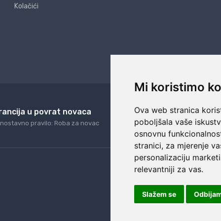
Kolačići
Mi koristimo ko
Ova web stranica korist
rancija u povrat novaca
24/7 odlična podrš
poboljšala vaše iskust
nostavno pravilo: Roba za novac
Naši agenti uvijek na ras
osnovnu funkcionalnos
stranici
,
za mjerenje va
personalizaciju marketi
relevantniji za vas
.
Slažem se
Odbija