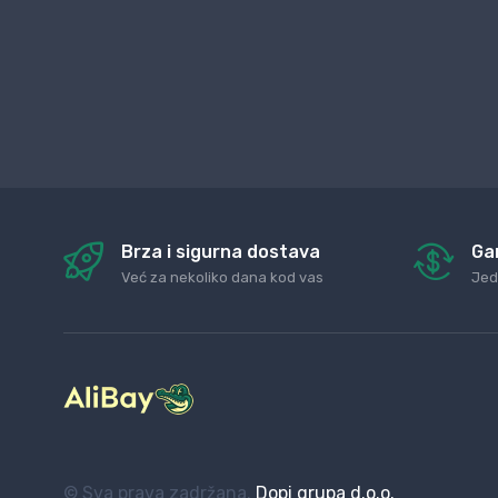
Brza i sigurna dostava
Ga
Već za nekoliko dana kod vas
Jed
© Sva prava zadržana.
Dopi grupa d.o.o.