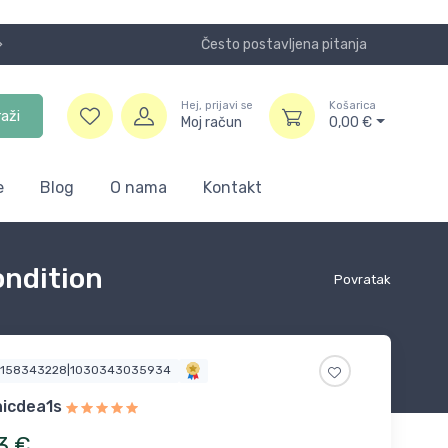
Često postavljena pitanja
Koristite
Hej, prijavi se
Košarica
raži
Moj račun
0,00
€
e
Blog
O nama
Kontakt
ondition
Povratak
2158343228|1030343035934
nicdea1s
3
€