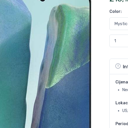
Color
:
In
Cijena
Ne
Lokac
US,
Perio