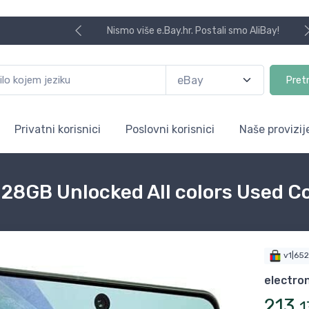
Nismo više e.Bay.hr. Postali smo AliBay!
Pret
Privatni korisnici
Poslovni korisnici
Naše provizij
28GB Unlocked All colors Used C
v1|65
electro
213
,
1