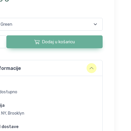
Dodaj u košaricu
formacije
dostupno
ija
 NY, Brooklyn
d dostave