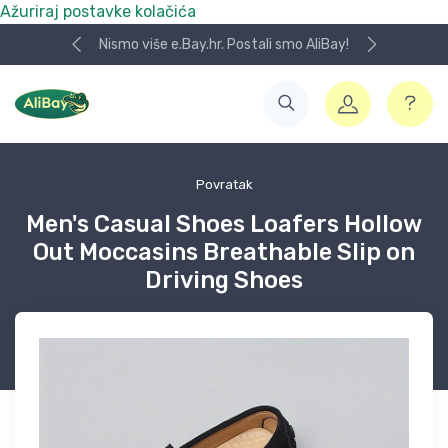
Ažuriraj postavke kolačića
Nismo više e.Bay.hr. Postali smo AliBay!
Koris
Povratak
Men's Casual Shoes Loafers Hollow
Out Moccasins Breathable Slip on
Driving Shoes