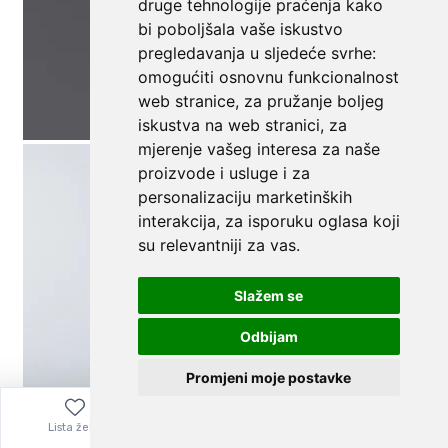
druge tehnologije praćenja kako
bi poboljšala vaše iskustvo
pregledavanja u sljedeće svrhe:
omogućiti osnovnu funkcionalnost
web stranice
,
za pružanje boljeg
iskustva na web stranici
,
za
mjerenje vašeg interesa za naše
proizvode i usluge i za
personalizaciju marketinških
interakcija
,
za isporuku oglasa koji
su relevantniji za vas
.
Slažem se
Odbijam
Promjeni moje postavke
Lista želja
Izbornik
0,00
€