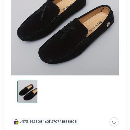
v1|731142808460|1270741858808