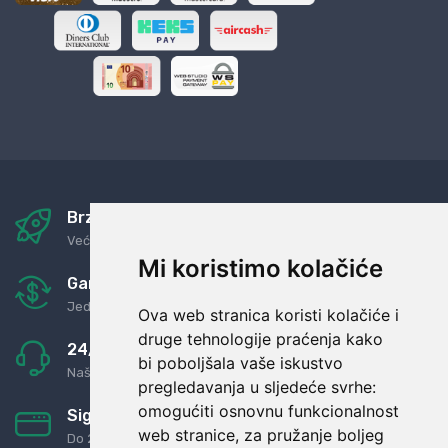
Brza i sigurna dostava
Već za nekoliko dana kod vas
Mi koristimo kolačiće
Garancija u povrat novaca
Jednostavno pravilo: Roba za novac
Ova web stranica koristi kolačiće i
druge tehnologije praćenja kako
24/7 odlična podrška
bi poboljšala vaše iskustvo
Naši agenti uvijek na raspolaganju
pregledavanja u sljedeće svrhe:
omogućiti osnovnu funkcionalnost
Sigurno obročno plaćanje
web stranice
,
za pružanje boljeg
Do 24 rata bez kamata