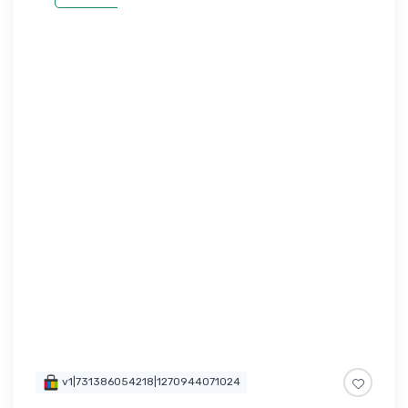
v1|731386054218|1270944071024