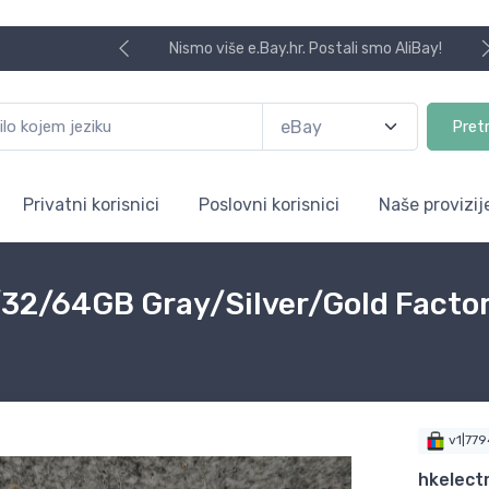
Nismo više e.Bay.hr. Postali smo AliBay!
Pret
Privatni korisnici
Poslovni korisnici
Naše provizij
/32/64GB Gray/Silver/Gold Fact
v1|77
hkelect