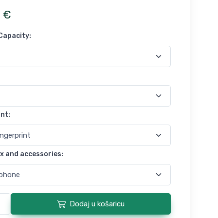
7
€
Capacity
:
int
:
x and accessories
:
Dodaj u košaricu