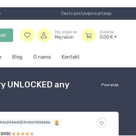
Često postavljena pitanja
Koristite
Hej, prijavi se
Košarica
raži
Moj račun
0,00
€
e
Blog
O nama
Kontakt
ory UNLOCKED any
Povratak
9436394440|1314001908286
ronic