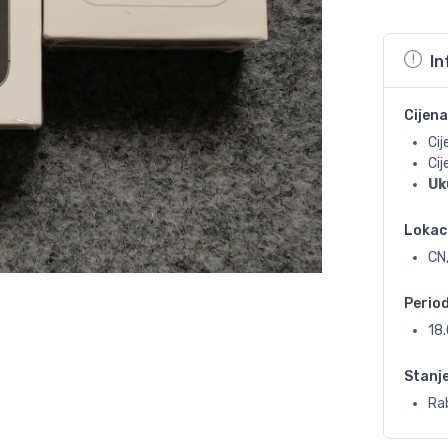
In
Cijena
Cij
Ci
Uk
Lokac
CN
Perio
18
Stanj
Ra