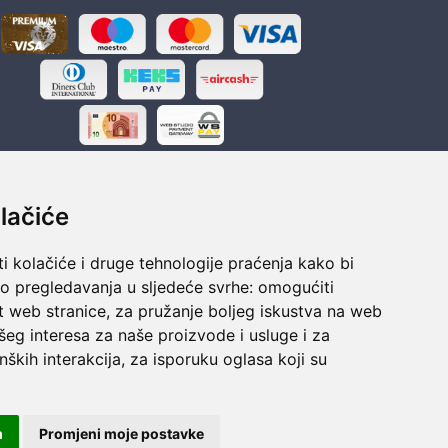
lačiće
i kolačiće i druge tehnologije praćenja kako bi
ka
Sigurno obročno plaćanje
vo pregledavanja u sljedeće svrhe:
omogućiti
polaganju
Do 24 rata bez kamata
t web stranice
,
za pružanje boljeg iskustva na web
šeg interesa za naše proizvode i usluge i za
nških interakcija
,
za isporuku oglasa koji su
m
Promjeni moje postavke