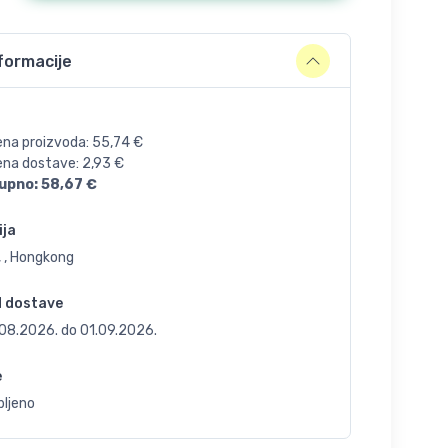
formacije
ena proizvoda:
55,74
€
jena dostave:
2,93
€
upno:
58,67
€
ija
, , Hongkong
d dostave
.08.2026.
do
01.09.2026.
e
bljeno