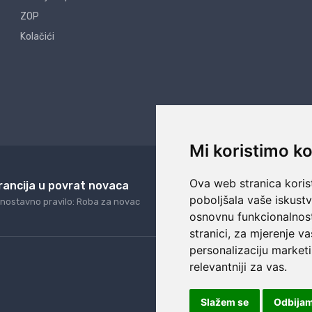
ZOP
Kolačići
Mi koristimo ko
Ova web stranica korist
rancija u povrat novaca
24/7 odlična podrš
poboljšala vaše iskust
nostavno pravilo: Roba za novac
Naši agenti uvijek na ras
osnovnu funkcionalnos
stranici
,
za mjerenje va
personalizaciju marketi
relevantniji za vas
.
Slažem se
Odbija