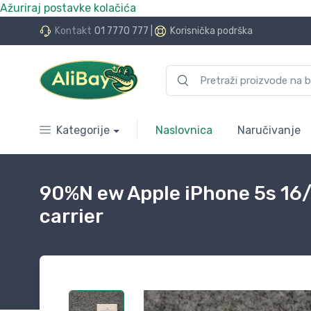
Ažuriraj postavke kolačića
do 24 rate bez kamata
Kontakt
01 7770 777
|
Korisnička podrška
Kategorije
Naslovnica
Naručivanje
90%N ew Apple iPhone 5s 16
carrier