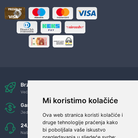
Brza i sigurna dostava
Već za nekoliko dana kod vas
Mi koristimo kolačiće
Garancija u povrat novaca
Jednostavno pravilo: Roba za novac
Ova web stranica koristi kolačiće i
druge tehnologije praćenja kako
24/7 odlična podrška
bi poboljšala vaše iskustvo
Naši agenti uvijek na raspolaganju
pregledavanja u sljedeće svrhe: