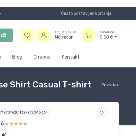
Često postavljena pitanja
Koristite
Hej, prijavi se
Košarica
raži
Moj račun
0,00
€
e
Blog
O nama
Kontakt
e Shirt Casual T-shirt
Povratak
0719707620|1327972045364
86
€