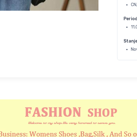
CN,
Perio
11
Stanj
No