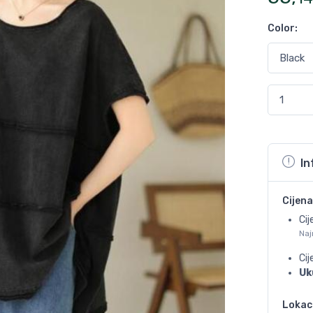
Color
:
In
Cijena
Cij
Naj
Ci
Uk
Lokac