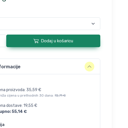
Dodaj u košaricu
formacije
ena proizvoda:
35,59
€
niža cijena u prethodnih 30 dana:
72,71
€
jena dostave:
19,55
€
upno:
55,14
€
ija