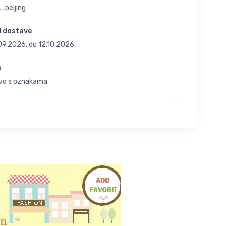
 , beijing
d dostave
.09.2026.
do
12.10.2026.
e
vo s oznakama