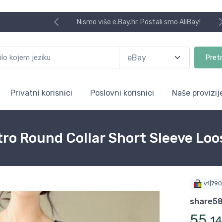
Nismo više e.Bay.hr. Postali smo AliBay!
Pret
Privatni korisnici
Poslovni korisnici
Naše provizij
 Round Collar Short Sleeve Loos
v1|79
share5
55
,
14