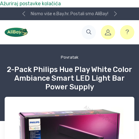
Ažuriraj postavke kolačića
Nismo više e.Bay.hr. Postali smo AliBay!
Povratak
2-Pack Philips Hue Play White Color
Ambiance Smart LED Light Bar
Power Supply