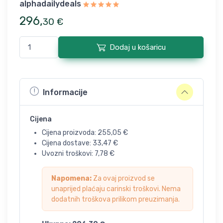
alphadailydeals
296
,
30
€
Dodaj u košaricu
Informacije
Cijena
Cijena proizvoda:
255,05
€
Cijena dostave:
33,47
€
Uvozni troškovi:
7,78
€
Napomena:
Za ovaj proizvod se
unaprijed plaćaju carinski troškovi. Nema
dodatnih troškova prilikom preuzimanja.