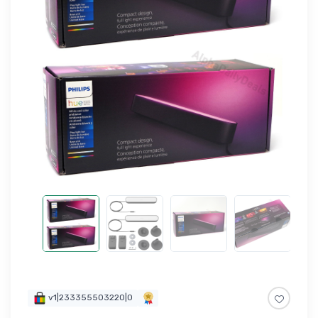
v1|233355503220|0