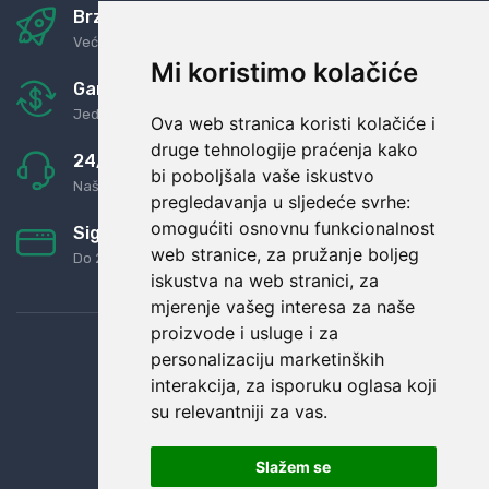
Brza i sigurna dostava
Već za nekoliko dana kod vas
Mi koristimo kolačiće
Garancija u povrat novaca
Jednostavno pravilo: Roba za novac
Ova web stranica koristi kolačiće i
druge tehnologije praćenja kako
24/7 odlična podrška
bi poboljšala vaše iskustvo
Naši agenti uvijek na raspolaganju
pregledavanja u sljedeće svrhe:
omogućiti osnovnu funkcionalnost
Sigurno obročno plaćanje
web stranice
,
za pružanje boljeg
Do 24 rata bez kamata
iskustva na web stranici
,
za
mjerenje vašeg interesa za naše
proizvode i usluge i za
personalizaciju marketinških
interakcija
,
za isporuku oglasa koji
su relevantniji za vas
.
Slažem se