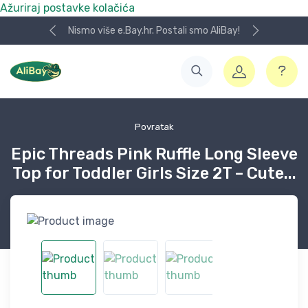
Ažuriraj postavke kolačića
Nismo više e.Bay.hr. Postali smo AliBay!
Povratak
Epic Threads Pink Ruffle Long Sleeve
Top for Toddler Girls Size 2T – Cute...