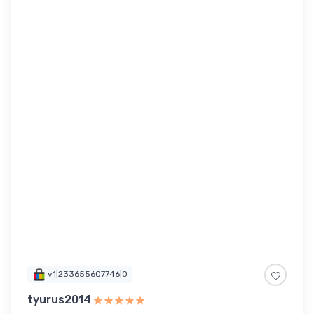
v1|233655607746|0
tyurus2014