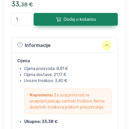
33
,
38
€
Dodaj u košaricu
Informacije
Cijena
Cijena proizvoda:
8,81
€
Cijena dostave:
21,17
€
Uvozni troškovi:
3,40
€
Napomena:
Za ovaj proizvod se
unaprijed plaćaju carinski troškovi. Nema
dodatnih troškova prilikom preuzimanja.
Ukupno:
33,38
€