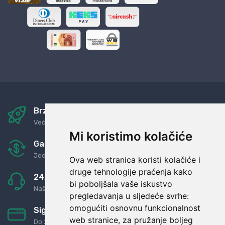
Brza i sigurna dostava
Već za nekoliko dana kod vas
Mi koristimo kolačiće
Garancija u povrat novaca
Jednostavno pravilo: Roba za novac
Ova web stranica koristi kolačiće i
druge tehnologije praćenja kako
24/7 odlična podrška
bi poboljšala vaše iskustvo
Naši agenti uvijek na raspolaganju
pregledavanja u sljedeće svrhe:
omogućiti osnovnu funkcionalnost
Sigurno obročno plaćanje
web stranice
,
za pružanje boljeg
Do 24 rata bez kamata