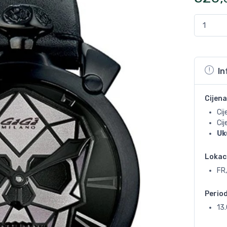
In
Cijena
Cij
Ci
Uk
Lokac
FR,
Perio
13