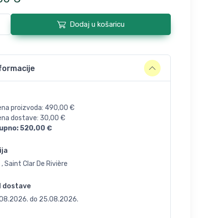
Dodaj u košaricu
formacije
ena proizvoda:
490,00
€
jena dostave:
30,00
€
upno:
520,00
€
ija
 , Saint Clar De Rivière
d dostave
.08.2026.
do
25.08.2026.