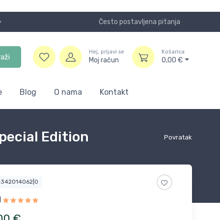
Često postavljena pitanja
Koristite
Hej, prijavi se
Košarica
raži
Moj račun
0,00
€
e
Blog
O nama
Kontakt
pecial Edition
Povratak
4342014062|0
1
00
€