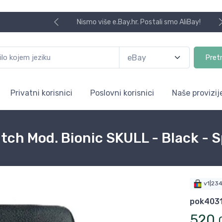
Nismo više e.Bay.hr. Postali smo AliBay!
Pret
Privatni korisnici
Poslovni korisnici
Naše provizij
tch Mod. Bionic SKULL - Black - S
v1|23
pok403
520
,