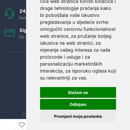
Ova web stranica koristi kolačiće i
druge tehnologije praćenja kako
24/7 odlična podrška
bi poboljšala vaše iskustvo
Naši agenti uvijek na raspolaganju
pregledavanja u sljedeće svrhe:
omogućiti osnovnu funkcionalnost
Sigurno obročno plaćanje
web stranice
,
za pružanje boljeg
Do 24 rata bez kamata
iskustva na web stranici
,
za
mjerenje vašeg interesa za naše
proizvode i usluge i za
personalizaciju marketinških
interakcija
,
za isporuku oglasa koji
su relevantniji za vas
.
Slažem se
Odbijam
© Sva prava zadržana.
Dopi grupa d.o.o.
Promjeni moje postavke