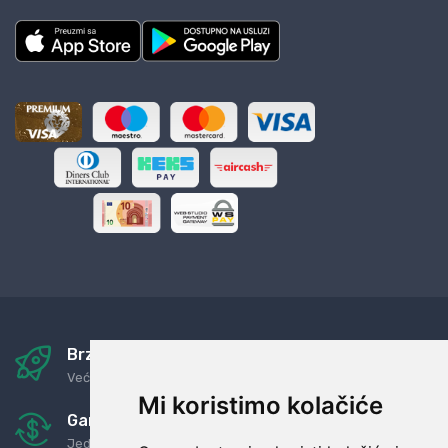
Brza i sigurna dostava
Već za nekoliko dana kod vas
Mi koristimo kolačiće
Garancija u povrat novaca
Jednostavno pravilo: Roba za novac