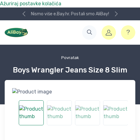
Ažuriraj postavke kolačića
Nismo više e.Bay.hr. Postali smo AliBay!
Povratak
Boys Wrangler Jeans Size 8 Slim