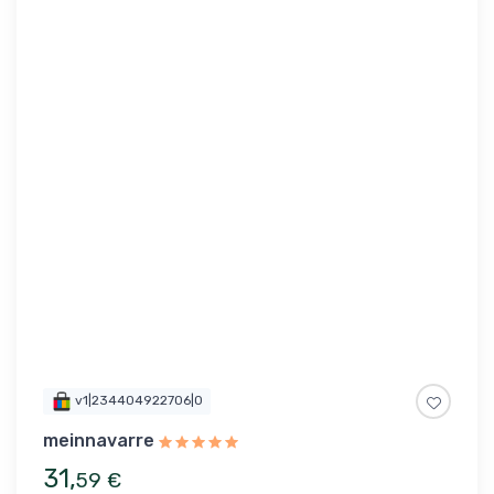
v1|234404922706|0
meinnavarre
31
,
59
€