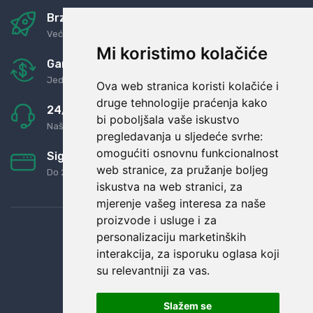
Brza i sigurna dostava
Već za nekoliko dana kod vas
Mi koristimo kolačiće
Garancija u povrat novaca
Jednostavno pravilo: Roba za novac
Ova web stranica koristi kolačiće i
druge tehnologije praćenja kako
24/7 odlična podrška
bi poboljšala vaše iskustvo
Naši agenti uvijek na raspolaganju
pregledavanja u sljedeće svrhe:
omogućiti osnovnu funkcionalnost
Sigurno obročno plaćanje
web stranice
,
za pružanje boljeg
Do 24 rata bez kamata
iskustva na web stranici
,
za
mjerenje vašeg interesa za naše
proizvode i usluge i za
personalizaciju marketinških
interakcija
,
za isporuku oglasa koji
su relevantniji za vas
.
Slažem se