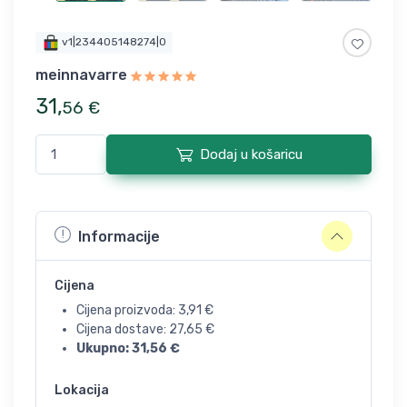
v1|234405148274|0
meinnavarre
31
,
56
€
Dodaj u košaricu
Informacije
Cijena
Cijena proizvoda:
3,91
€
Cijena dostave:
27,65
€
Ukupno:
31,56
€
Lokacija