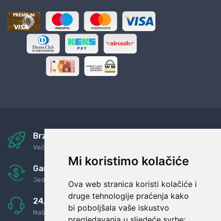
Brza i sigurna dostava
Već za nekoliko dana kod vas
Mi koristimo kolačiće
Garancija u povrat novaca
Jednostavno pravilo: Roba za novac
Ova web stranica koristi kolačiće i
druge tehnologije praćenja kako
24/7 odlična podrška
bi poboljšala vaše iskustvo
Naši agenti uvijek na raspolaganju
pregledavanja u sljedeće svrhe: