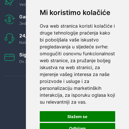
Već za nekoliko dana kod vas
Mi koristimo kolačiće
Garancija u povrat novaca
Jednostavno pravilo: Roba za novac
Ova web stranica koristi kolačiće i
druge tehnologije praćenja kako
24/7 odlična podrška
bi poboljšala vaše iskustvo
Naši agenti uvijek na raspolaganju
pregledavanja u sljedeće svrhe:
omogućiti osnovnu funkcionalnost
Sigurno obročno plaćanje
web stranice
,
za pružanje boljeg
Do 24 rata bez kamata
iskustva na web stranici
,
za
mjerenje vašeg interesa za naše
proizvode i usluge i za
personalizaciju marketinških
interakcija
,
za isporuku oglasa koji
su relevantniji za vas
.
Slažem se
Odbijam