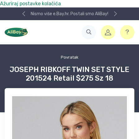
Ažuriraj postavke kolačića
Nismo više e.Bay.hr. Postali smo AliBay!
Povratak
JOSEPH RIBKOFF TWIN SET STYLE
201524 Retail $275 Sz 18