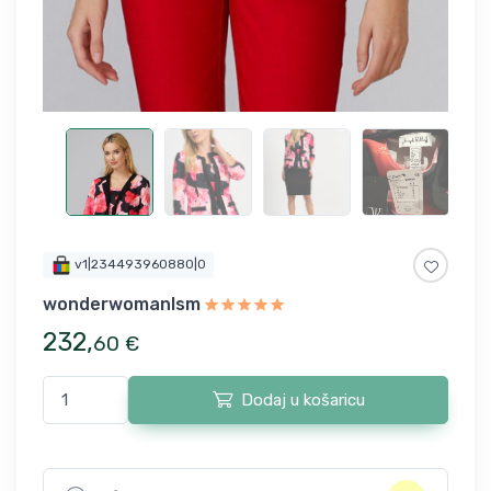
v1|234493960880|0
wonderwomanlsm
232
,
60
€
Dodaj u košaricu