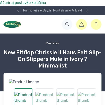
Ažuriraj postavke kolačića
Nismo više e.Bay.hr. Postali smo AliBay!
Povratak
New Fitflop Chrissie II Haus Felt Slip-
On Slippers Mule in Ivory 7
Minimalist