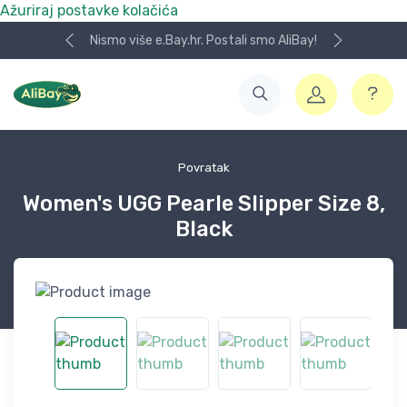
Ažuriraj postavke kolačića
Nismo više e.Bay.hr. Postali smo AliBay!
Povratak
Women's UGG Pearle Slipper Size 8,
Black