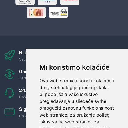
Brza i sigurna dostava
Već za nekoliko dana kod vas
Mi koristimo kolačiće
Garancija u povrat novaca
Jednostavno pravilo: Roba za novac
Ova web stranica koristi kolačiće i
druge tehnologije praćenja kako
24/7 odlična podrška
bi poboljšala vaše iskustvo
Naši agenti uvijek na raspolaganju
pregledavanja u sljedeće svrhe:
omogućiti osnovnu funkcionalnost
Sigurno obročno plaćanje
web stranice
,
za pružanje boljeg
Do 24 rata bez kamata
iskustva na web stranici
,
za