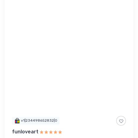
v1|234498652832|0
funloveart