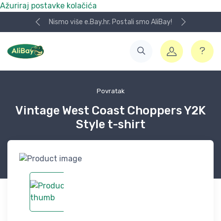
Ažuriraj postavke kolačića
Nismo više e.Bay.hr. Postali smo AliBay!
Povratak
Vintage West Coast Choppers Y2K
Style t-shirt