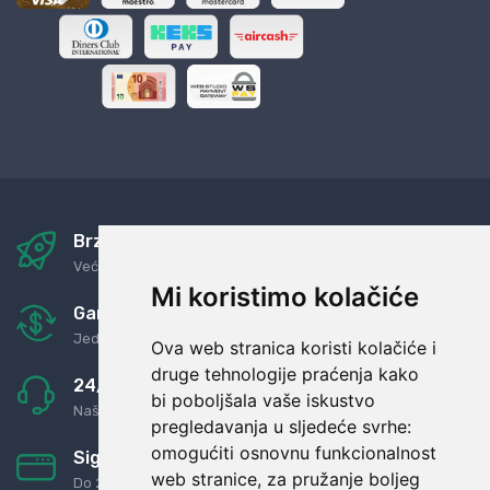
Brza i sigurna dostava
Već za nekoliko dana kod vas
Mi koristimo kolačiće
Garancija u povrat novaca
Jednostavno pravilo: Roba za novac
Ova web stranica koristi kolačiće i
druge tehnologije praćenja kako
24/7 odlična podrška
bi poboljšala vaše iskustvo
Naši agenti uvijek na raspolaganju
pregledavanja u sljedeće svrhe:
omogućiti osnovnu funkcionalnost
Sigurno obročno plaćanje
web stranice
,
za pružanje boljeg
Do 24 rata bez kamata