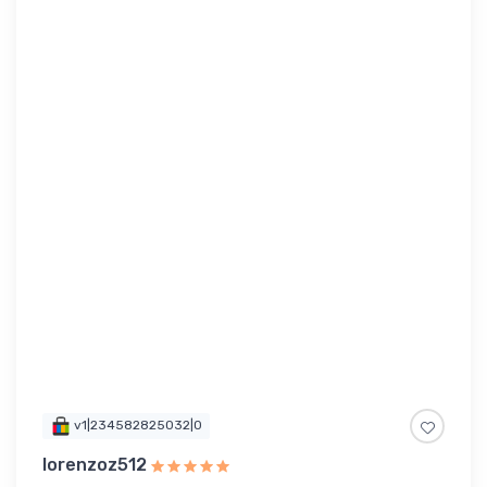
v1|234582825032|0
lorenzoz512