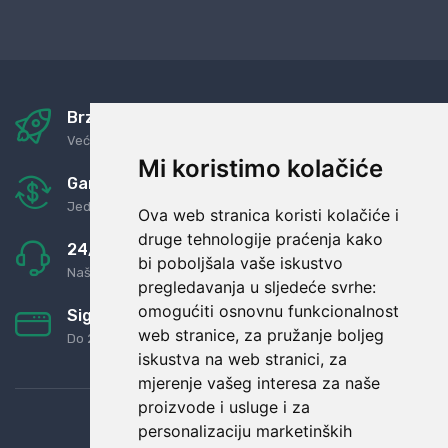
Brza i sigurna dostava
Već za nekoliko dana kod vas
Mi koristimo kolačiće
Garancija u povrat novaca
Jednostavno pravilo: Roba za novac
Ova web stranica koristi kolačiće i
druge tehnologije praćenja kako
24/7 odlična podrška
bi poboljšala vaše iskustvo
Naši agenti uvijek na raspolaganju
pregledavanja u sljedeće svrhe:
omogućiti osnovnu funkcionalnost
Sigurno obročno plaćanje
web stranice
,
za pružanje boljeg
Do 24 rata bez kamata
iskustva na web stranici
,
za
mjerenje vašeg interesa za naše
proizvode i usluge i za
personalizaciju marketinških