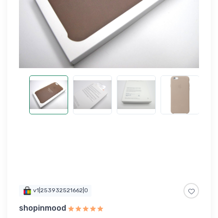
v1|253932521662|0
shopinmood