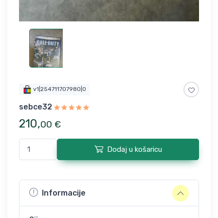
v1|254711707980|0
sebce32
210
,
00
€
Dodaj u košaricu
Informacije