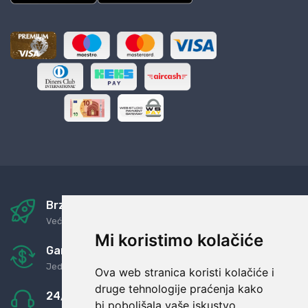
Brza i sigurna dostava
Već za nekoliko dana kod vas
Mi koristimo kolačiće
Garancija u povrat novaca
Jednostavno pravilo: Roba za novac
Ova web stranica koristi kolačiće i
druge tehnologije praćenja kako
24/7 odlična podrška
bi poboljšala vaše iskustvo