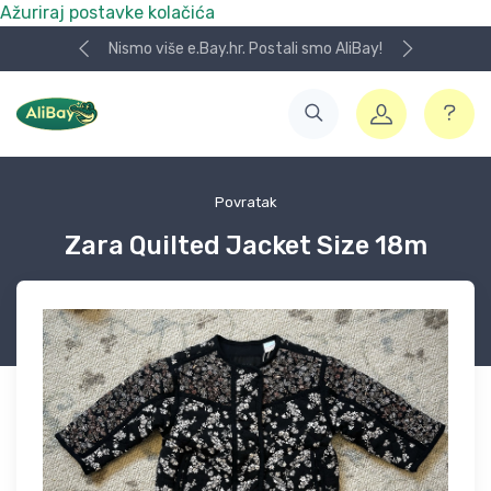
Ažuriraj postavke kolačića
Nismo više e.Bay.hr. Postali smo AliBay!
Povratak
Zara Quilted Jacket Size 18m