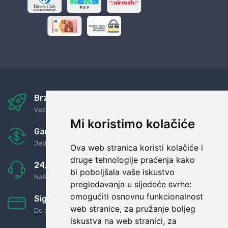
Brza i sigurna dostava
Već za nekoliko dana kod vas
Mi koristimo kolačiće
Garancija u povrat novaca
Jednostavno pravilo: Roba za novac
Ova web stranica koristi kolačiće i
druge tehnologije praćenja kako
24/7 odlična podrška
bi poboljšala vaše iskustvo
Naši agenti uvijek na raspolaganju
pregledavanja u sljedeće svrhe:
omogućiti osnovnu funkcionalnost
Sigurno obročno plaćanje
web stranice
,
za pružanje boljeg
Do 24 rata bez kamata
iskustva na web stranici
,
za