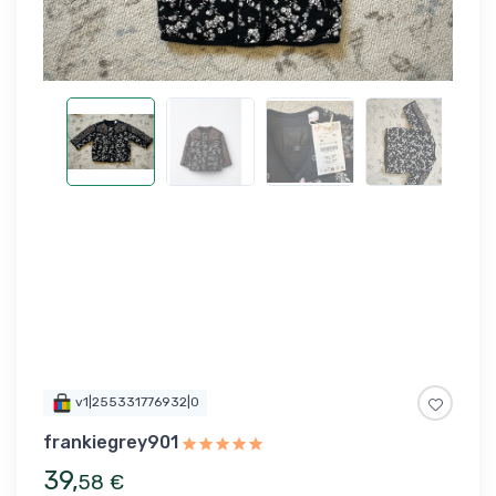
v1|255331776932|0
frankiegrey901
39
,
58
€