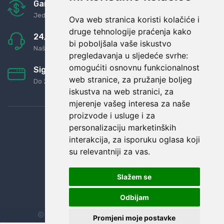
Garancija u povrat novaca
Jednostavno pravilo: Roba za novac
Ova web stranica koristi kolačiće i
druge tehnologije praćenja kako
24/7 odlična podrška
bi poboljšala vaše iskustvo
Naši agenti uvijek na raspolaganju
pregledavanja u sljedeće svrhe:
omogućiti osnovnu funkcionalnost
Sigurno obročno plaćanje
web stranice
,
za pružanje boljeg
Do 24 rata bez kamata
iskustva na web stranici
,
za
mjerenje vašeg interesa za naše
proizvode i usluge i za
personalizaciju marketinških
interakcija
,
za isporuku oglasa koji
su relevantniji za vas
.
Slažem se
Odbijam
© Sva prava zadržana.
Dopi grupa d.o.o.
Promjeni moje postavke