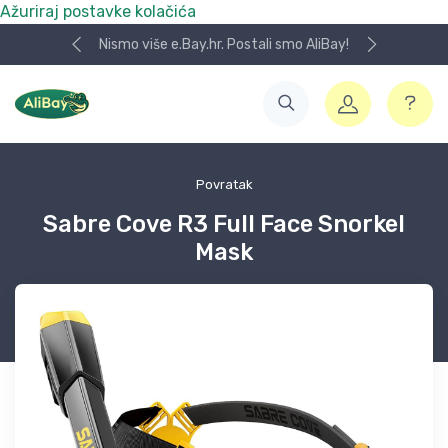
Ažuriraj postavke kolačića
Nismo više e.Bay.hr. Postali smo AliBay!
Povratak
Sabre Cove R3 Full Face Snorkel
Mask