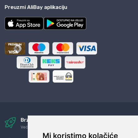
Preuzmi AliBay aplikaciju
Brza i sigurna dostava
Već za nekoliko dana kod vas
Mi koristimo kolačiće