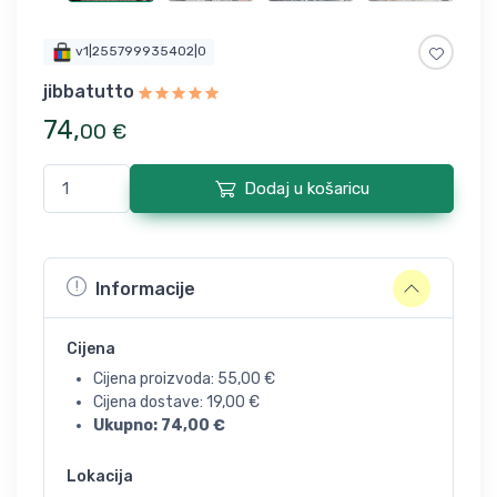
v1|255799935402|0
jibbatutto
74
,
00
€
Dodaj u košaricu
Informacije
Cijena
Cijena proizvoda:
55,00
€
Cijena dostave:
19,00
€
Ukupno:
74,00
€
Lokacija