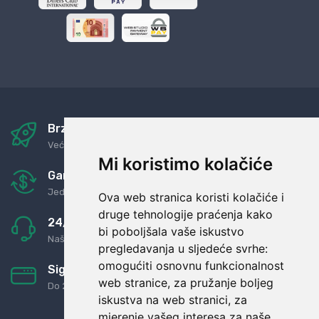
Brza i sigurna dostava
Već za nekoliko dana kod vas
Mi koristimo kolačiće
Garancija u povrat novaca
Jednostavno pravilo: Roba za novac
Ova web stranica koristi kolačiće i
druge tehnologije praćenja kako
24/7 odlična podrška
bi poboljšala vaše iskustvo
Naši agenti uvijek na raspolaganju
pregledavanja u sljedeće svrhe:
omogućiti osnovnu funkcionalnost
Sigurno obročno plaćanje
web stranice
,
za pružanje boljeg
Do 24 rata bez kamata
iskustva na web stranici
,
za
mjerenje vašeg interesa za naše