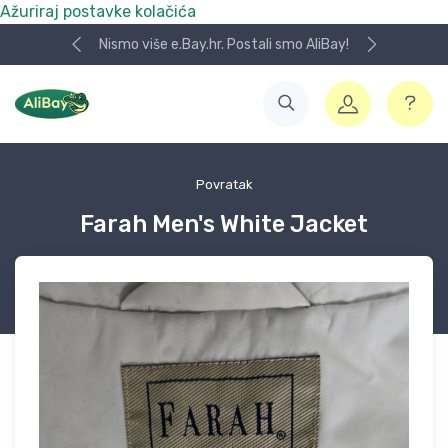
Ažuriraj postavke kolačića
Nismo više e.Bay.hr. Postali smo AliBay!
Povratak
Farah Men's White Jacket