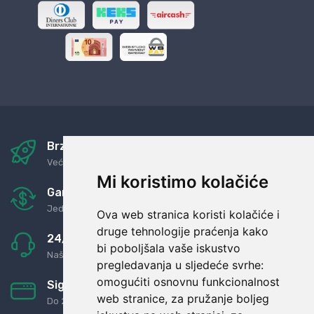
Brza i sigurna dostava
Već za nekoliko dana kod vas
Mi koristimo kolačiće
Garancija u povrat novaca
Jednostavno pravilo: Roba za novac
Ova web stranica koristi kolačiće i
druge tehnologije praćenja kako
24/7 odlična podrška
bi poboljšala vaše iskustvo
Naši agenti uvijek na raspolaganju
pregledavanja u sljedeće svrhe:
omogućiti osnovnu funkcionalnost
Sigurno obročno plaćanje
web stranice
,
za pružanje boljeg
Do 24 rata bez kamata