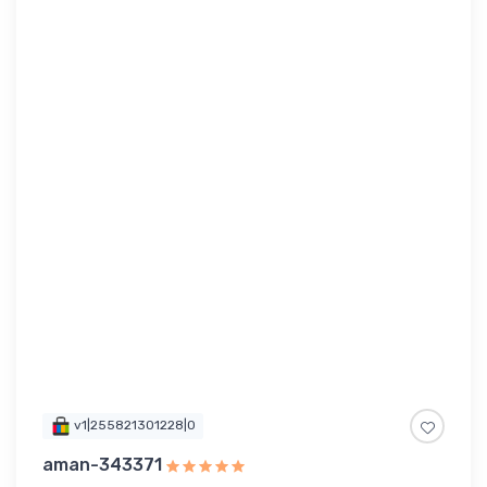
v1|255821301228|0
aman-343371