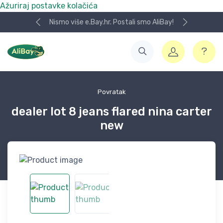
Ažuriraj postavke kolačića
Nismo više e.Bay.hr. Postali smo AliBay!
Povratak
dealer lot 8 jeans flared nina carter
new