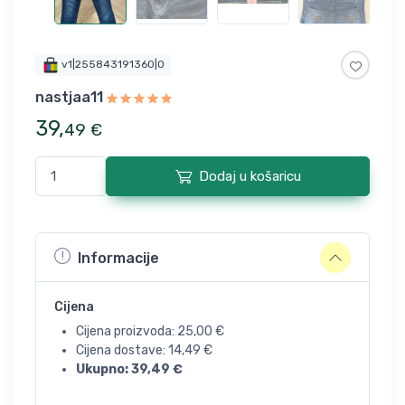
v1|255843191360|0
nastjaa11
39
,
49
€
Dodaj u košaricu
Informacije
Cijena
Cijena proizvoda:
25,00
€
Cijena dostave:
14,49
€
Ukupno:
39,49
€