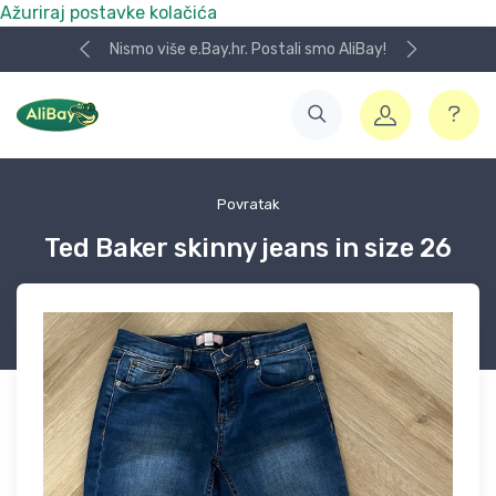
Ažuriraj postavke kolačića
Nismo više e.Bay.hr. Postali smo AliBay!
Povratak
Ted Baker skinny jeans in size 26