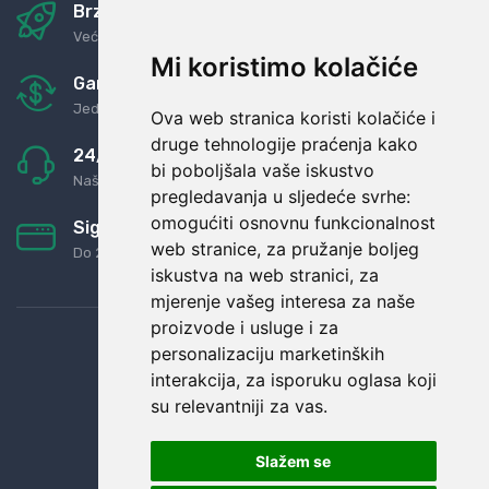
Brza i sigurna dostava
Već za nekoliko dana kod vas
Mi koristimo kolačiće
Garancija u povrat novaca
Jednostavno pravilo: Roba za novac
Ova web stranica koristi kolačiće i
druge tehnologije praćenja kako
24/7 odlična podrška
bi poboljšala vaše iskustvo
Naši agenti uvijek na raspolaganju
pregledavanja u sljedeće svrhe:
omogućiti osnovnu funkcionalnost
Sigurno obročno plaćanje
web stranice
,
za pružanje boljeg
Do 24 rata bez kamata
iskustva na web stranici
,
za
mjerenje vašeg interesa za naše
proizvode i usluge i za
personalizaciju marketinških
interakcija
,
za isporuku oglasa koji
su relevantniji za vas
.
Slažem se