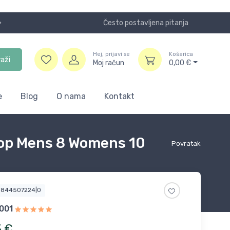
Često postavljena pitanja
Koristite
Hej, prijavi se
Košarica
raži
Moj račun
0,00
€
e
Blog
O nama
Kontakt
lop Mens 8 Womens 10
Povratak
5844507224|0
001
3
€