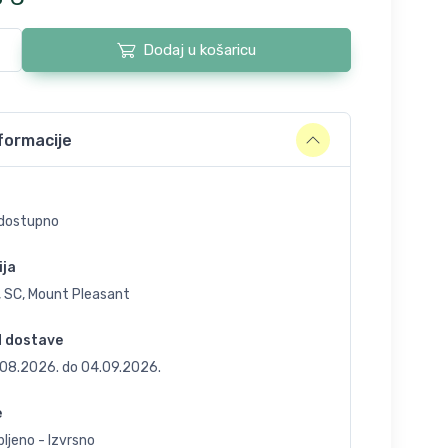
Dodaj u košaricu
formacije
dostupno
ija
, SC, Mount Pleasant
d dostave
.08.2026.
do
04.09.2026.
e
ljeno - Izvrsno