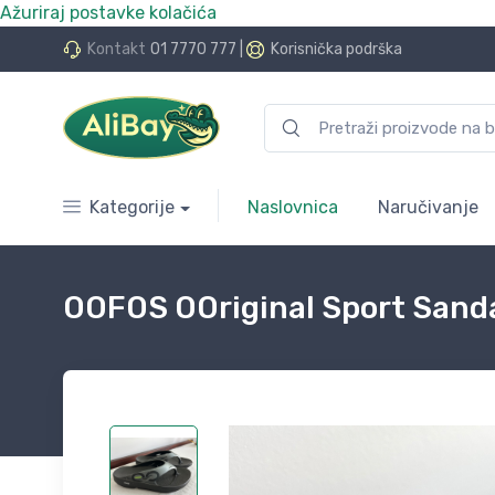
Ažuriraj postavke kolačića
do 24 rate bez kamata
Kontakt
01 7770 777
|
Korisnička podrška
Kategorije
Naslovnica
Naručivanje
OOFOS OOriginal Sport Sanda