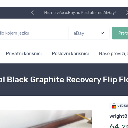
Nismo više e.Bay.hr. Postali smo AliBay!
Pret
Privatni korisnici
Poslovni korisnici
Naše provizij
l Black Graphite Recovery Flip F
v1|25
wright8
64
,
2