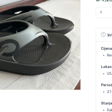
In
Cijena
Ne
Lokac
US
Perio
27
Stanj
Rab