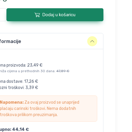
Dodaj u košaricu
formacije
ena proizvoda:
23,49
€
niža cijena u prethodnih 30 dana:
47,89
€
jena dostave:
17,26
€
zni troškovi:
3,39
€
Napomena:
Za ovaj proizvod se unaprijed
plaćaju carinski troškovi. Nema dodatnih
troškova prilikom preuzimanja.
upno:
44,14
€