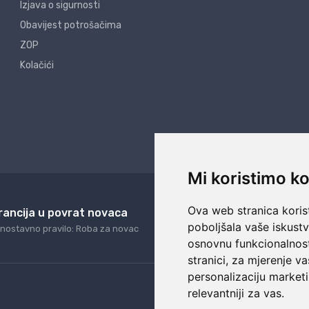
Izjava o sigurnosti
Obavijest potrošačima
ZOP
Kolačići
Mi koristimo ko
Ova web stranica korist
rancija u povrat novaca
24/7 odlična podrš
poboljšala vaše iskust
nostavno pravilo: Roba za novac
Naši agenti uvijek na ras
osnovnu funkcionalnos
stranici
,
za mjerenje va
personalizaciju marketi
relevantniji za vas
.