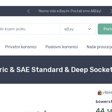
Nismo više e.Bay.hr. Postali smo AliBay!
Pret
Privatni korisnici
Poslovni korisnici
Naše provizij
tric & SAE Standard & Deep Socke
v1|26
bowerst
44
,
1