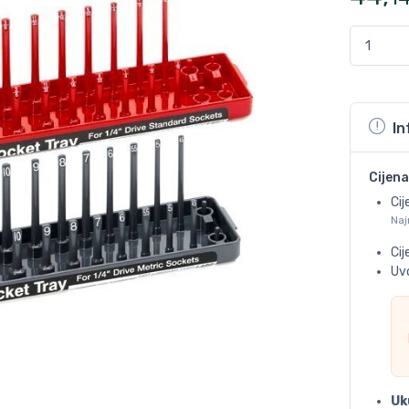
In
Cijena
Cij
Naj
Ci
Uvo
Uk