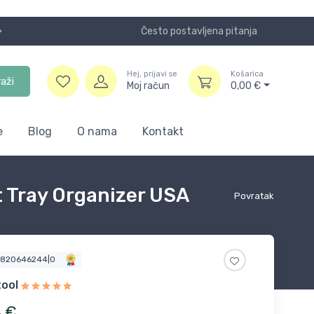
Često postavljena pitanja
Koristite
Hej, prijavi se
Košarica
raži
Moj račun
0,00
€
e
Blog
O nama
Kontakt
t Tray Organizer USA
Povratak
3820646244|0
ool
4
€