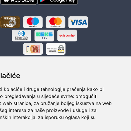
lačiće
i kolačiće i druge tehnologije praćenja kako bi
ka
Sigurno obročno plaćanje
vo pregledavanja u sljedeće svrhe:
omogućiti
polaganju
Do 24 rata bez kamata
t web stranice
,
za pružanje boljeg iskustva na web
šeg interesa za naše proizvode i usluge i za
nških interakcija
,
za isporuku oglasa koji su