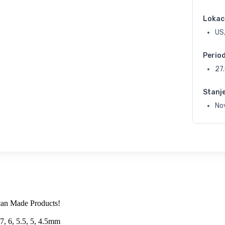
Lokac
US
Perio
27
Stanj
No