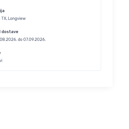
ija
, TX, Longview
d dostave
.08.2026.
do
07.09.2026.
e
vi