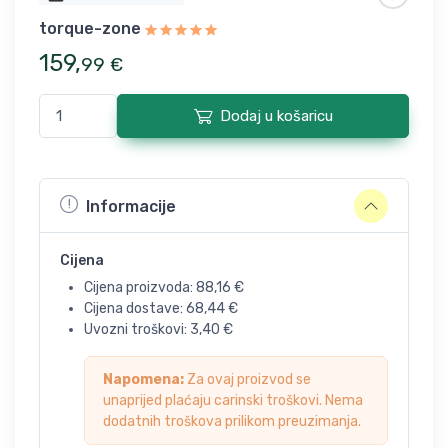
torque-zone
159
,
99
€
Dodaj u košaricu
Informacije
Cijena
Cijena proizvoda:
88,16
€
Cijena dostave:
68,44
€
Uvozni troškovi:
3,40
€
Napomena:
Za ovaj proizvod se
unaprijed plaćaju carinski troškovi. Nema
dodatnih troškova prilikom preuzimanja.