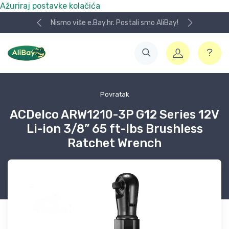
Ažuriraj postavke kolačića
Nismo više e.Bay.hr. Postali smo AliBay!
Povratak
ACDelco ARW1210-3P G12 Series 12V
Li-ion 3/8” 65 ft-lbs Brushless
Ratchet Wrench