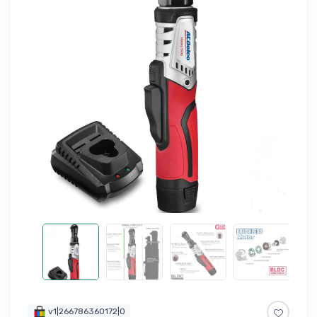
v1|266786360172|0