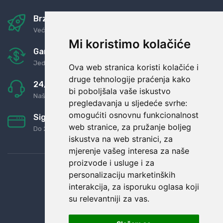
Brza i sigurna dostava
Već za nekoliko dana kod vas
Mi koristimo kolačiće
Garancija u povrat novaca
Jednostavno pravilo: Roba za novac
Ova web stranica koristi kolačiće i
druge tehnologije praćenja kako
24/7 odlična podrška
bi poboljšala vaše iskustvo
Naši agenti uvijek na raspolaganju
pregledavanja u sljedeće svrhe:
omogućiti osnovnu funkcionalnost
Sigurno obročno plaćanje
web stranice
,
za pružanje boljeg
Do 24 rata bez kamata
iskustva na web stranici
,
za
mjerenje vašeg interesa za naše
proizvode i usluge i za
personalizaciju marketinških
interakcija
,
za isporuku oglasa koji
su relevantniji za vas
.