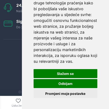
druge tehnologije praćenja kako
24/7 odlična podrška
bi poboljšala vaše iskustvo
Naši agenti uvijek na raspolaganju
pregledavanja u sljedeće svrhe:
omogućiti osnovnu funkcionalnost
Sigurno obročno plaćanje
web stranice
,
za pružanje boljeg
Do 24 rata bez kamata
iskustva na web stranici
,
za
mjerenje vašeg interesa za naše
proizvode i usluge i za
personalizaciju marketinških
interakcija
,
za isporuku oglasa koji
su relevantniji za vas
.
Slažem se
Odbijam
© Sva prava zadržana.
Dopi grupa d.o.o.
Promjeni moje postavke
Lista želja
Izbornik
0,00
€