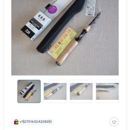
v1|270163242282|0