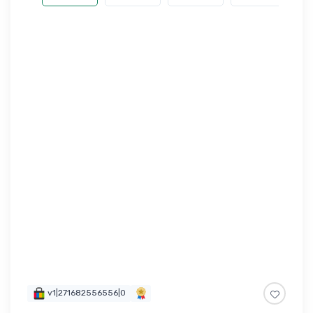
v1|271682556556|0