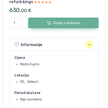
refurb.kings
630
,
00
€
Dodaj u košaricu
Informacije
Cijena
Nedostupno
Lokacija
DE, , Velbert
Period dostave
Nije navedeno