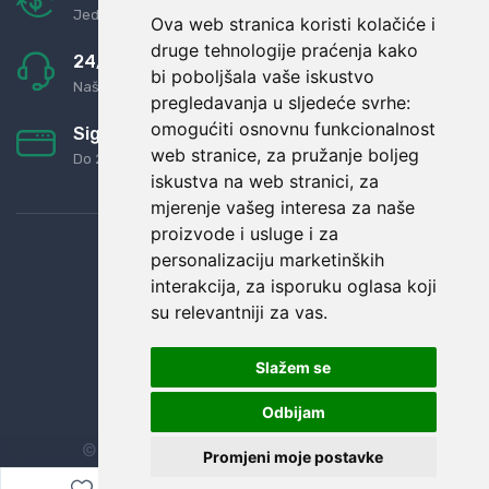
Jednostavno pravilo: Roba za novac
Ova web stranica koristi kolačiće i
druge tehnologije praćenja kako
24/7 odlična podrška
bi poboljšala vaše iskustvo
Naši agenti uvijek na raspolaganju
pregledavanja u sljedeće svrhe:
omogućiti osnovnu funkcionalnost
Sigurno obročno plaćanje
web stranice
,
za pružanje boljeg
Do 24 rata bez kamata
iskustva na web stranici
,
za
mjerenje vašeg interesa za naše
proizvode i usluge i za
personalizaciju marketinških
interakcija
,
za isporuku oglasa koji
su relevantniji za vas
.
Slažem se
Odbijam
© Sva prava zadržana.
Dopi grupa d.o.o.
Promjeni moje postavke