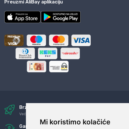
Preuzmi AliBay aplikaciju
Brza i sigurna dostava
Već za nekoliko dana kod vas
Mi koristimo kolačiće
Garancija u povrat novaca