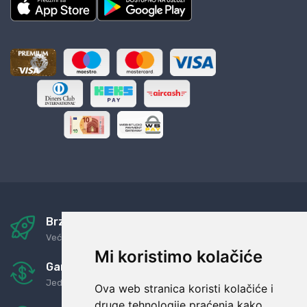
Brza i sigurna dostava
Već za nekoliko dana kod vas
Mi koristimo kolačiće
Garancija u povrat novaca
Jednostavno pravilo: Roba za novac
Ova web stranica koristi kolačiće i
druge tehnologije praćenja kako