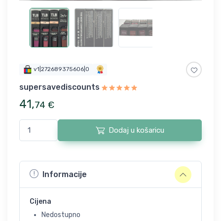
v1|272689375606|0
supersavediscounts
41
,
74
€
Dodaj u košaricu
Informacije
Cijena
Nedostupno