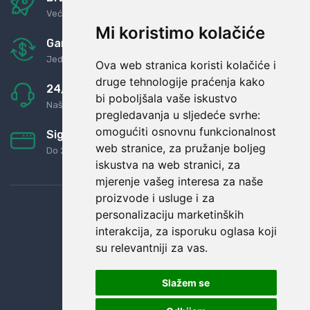
Već za nekoliko dana kod vas
Mi koristimo kolačiće
Garancija u povrat novaca
Jednostavno pravilo: Roba za novac
Ova web stranica koristi kolačiće i
druge tehnologije praćenja kako
24/7 odlična podrška
bi poboljšala vaše iskustvo
Naši agenti uvijek na raspolaganju
pregledavanja u sljedeće svrhe:
omogućiti osnovnu funkcionalnost
Sigurno obročno plaćanje
web stranice
,
za pružanje boljeg
Do 24 rata bez kamata
iskustva na web stranici
,
za
mjerenje vašeg interesa za naše
proizvode i usluge i za
personalizaciju marketinških
interakcija
,
za isporuku oglasa koji
su relevantniji za vas
.
Slažem se