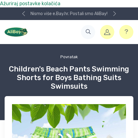
Ažuriraj postavke kolačića
Nismo više e.Bay.hr. Postali smo AliBay!
Povratak
Children's Beach Pants Swimming
Shorts for Boys Bathing Suits
Swimsuits