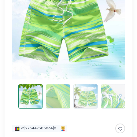
v1|273447303064|0