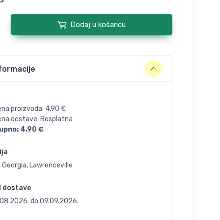
Dodaj u košaricu
formacije
ena proizvoda:
4,90
€
jena dostave: Besplatna
upno:
4,90
€
ija
 Georgia, Lawrenceville
d dostave
.08.2026.
do
09.09.2026.