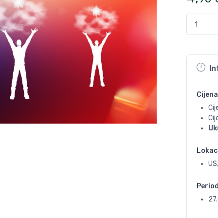
In
Cijena
Cij
Ci
Uk
Lokac
US,
Perio
27