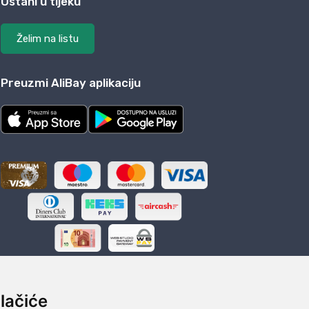
Ostani u tijeku
Želim na listu
Preuzmi AliBay aplikaciju
lačiće