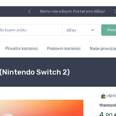
Nismo više e.Bay.hr. Postali smo AliBay!
Pret
Privatni korisnici
Poslovni korisnici
Naše provizij
 (Nintendo Switch 2)
v1|27
themon
4
,
90