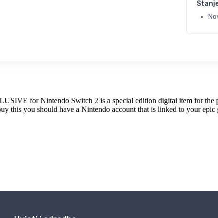
Stanj
No