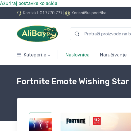
Ažuriraj postavke kolačića
do 24 rate bez kamata
Kontakt
01 7770 777
|
Korisnička podrška
Kategorije
Naslovnica
Naručivanje
Fortnite Emote Wishing Star