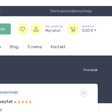
Često postavljena pitanja
Koristite
Hej, prijavi se
Košarica
raži
Moj račun
0,00
€
e
Blog
O nama
Kontakt
Povratak
3592617410|0
keyfat
€