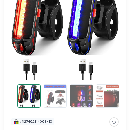
v1|274021140034|0