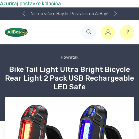
Ažuriraj postavke kolačića
Nismo više e.Bay.hr. Postali smo AliBay!
Povratak
Bike Tail Light Ultra Bright Bicycle
Rear Light 2 Pack USB Rechargeable
LED Safe