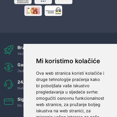
Brza i sigurna dostava
Već za nekoliko dana kod vas
Mi koristimo kolačiće
Garancija u povrat novaca
Jednostavno pravilo: Roba za novac
Ova web stranica koristi kolačiće i
druge tehnologije praćenja kako
24/7 odlična podrška
bi poboljšala vaše iskustvo
Naši agenti uvijek na raspolaganju
pregledavanja u sljedeće svrhe:
omogućiti osnovnu funkcionalnost
Sigurno obročno plaćanje
web stranice
,
za pružanje boljeg
Do 24 rata bez kamata
iskustva na web stranici
,
za