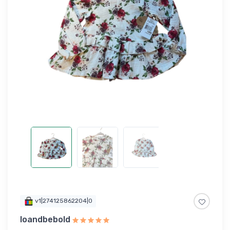
v1|274125862204|0
loandbebold