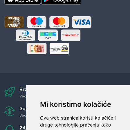
Brza i sigurna dostava
Već za nekoliko dana kod vas
Mi koristimo kolačiće
Garancija u povrat novaca
Jednostavno pravilo: Roba za novac
Ova web stranica koristi kolačiće i
druge tehnologije praćenja kako
24/7 odlična podrška