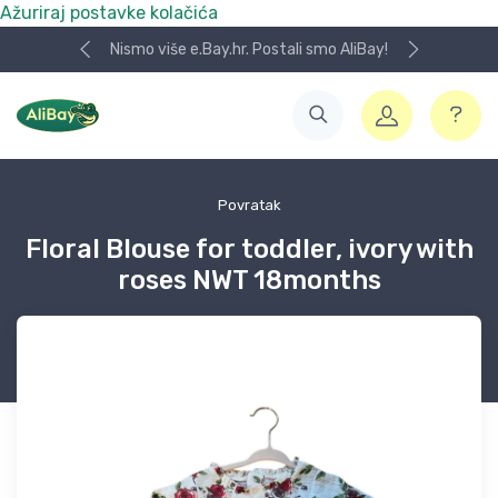
Ažuriraj postavke kolačića
Nismo više e.Bay.hr. Postali smo AliBay!
Povratak
Floral Blouse for toddler, ivory with
roses NWT 18months