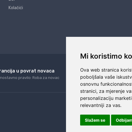
Kolačići
Mi koristimo ko
Ova web stranica korist
rancija u povrat novaca
24/7 odlična podrš
poboljšala vaše iskust
nostavno pravilo: Roba za novac
Naši agenti uvijek na ras
osnovnu funkcionalnos
stranici
,
za mjerenje va
personalizaciju marketi
relevantniji za vas
.
Slažem se
Odbija