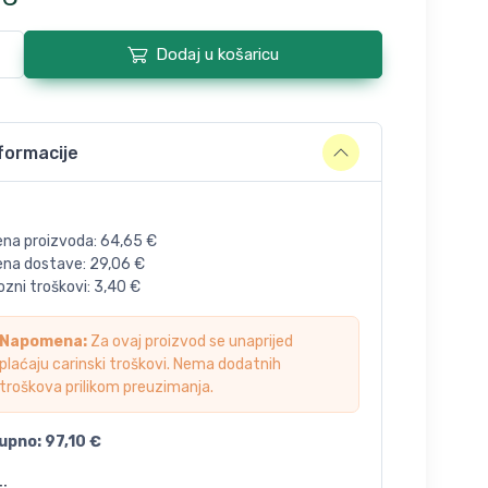
Dodaj u košaricu
formacije
ena proizvoda:
64,65
€
jena dostave:
29,06
€
zni troškovi:
3,40
€
Napomena:
Za ovaj proizvod se unaprijed
plaćaju carinski troškovi. Nema dodatnih
troškova prilikom preuzimanja.
upno:
97,10
€