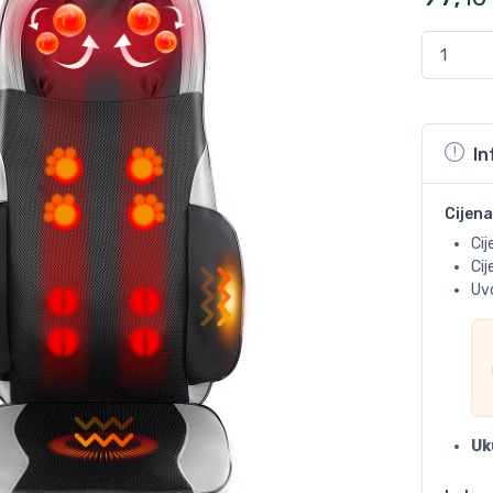
In
Cijena
Cij
Ci
Uvo
Uk