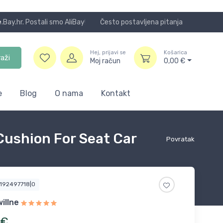
Često postavljena pitanja
Koristite
Hej, prijavi se
Košarica
raži
Moj račun
0,00
€
e
Blog
O nama
Kontakt
Cushion For Seat Car
Povratak
4192497718|0
illne
€