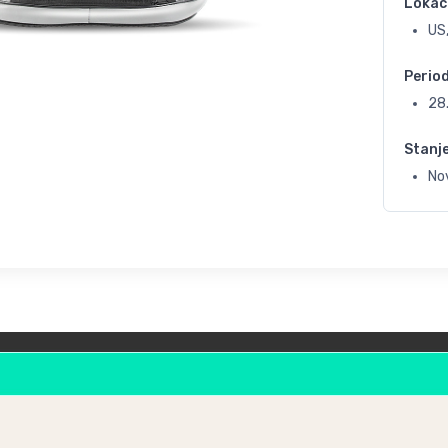
Lokac
US,
Perio
28
Stanj
No