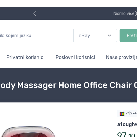
Nismo više e.Bay.hr. Postali smo AliBay!
Pret
Privatni korisnici
Poslovni korisnici
Naše provizij
dy Massager Home Office Chair 
v1|27
atoughw
97
,
10