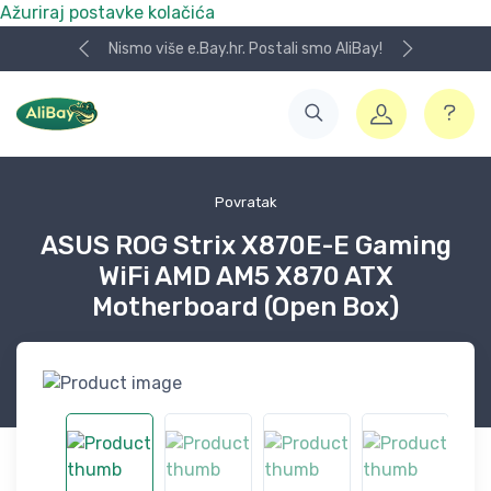
Ažuriraj postavke kolačića
Nismo više e.Bay.hr. Postali smo AliBay!
Povratak
ASUS ROG Strix X870E-E Gaming
WiFi AMD AM5 X870 ATX
Motherboard (Open Box)