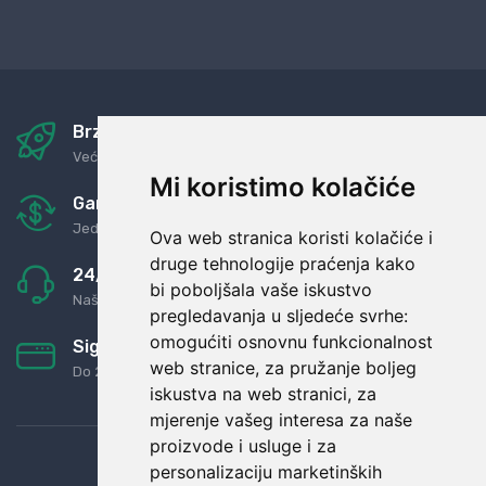
Brza i sigurna dostava
Već za nekoliko dana kod vas
Mi koristimo kolačiće
Garancija u povrat novaca
Jednostavno pravilo: Roba za novac
Ova web stranica koristi kolačiće i
druge tehnologije praćenja kako
24/7 odlična podrška
bi poboljšala vaše iskustvo
Naši agenti uvijek na raspolaganju
pregledavanja u sljedeće svrhe:
omogućiti osnovnu funkcionalnost
Sigurno obročno plaćanje
web stranice
,
za pružanje boljeg
Do 24 rata bez kamata
iskustva na web stranici
,
za
mjerenje vašeg interesa za naše
proizvode i usluge i za
personalizaciju marketinških