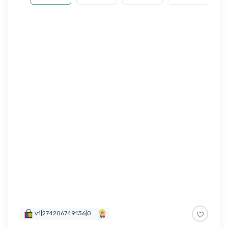
v1|274206749136|0