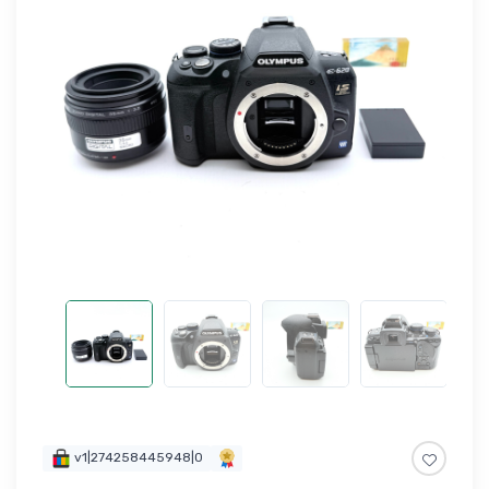
v1|274258445948|0