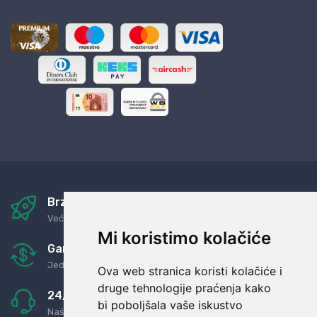
Brza i sigurna dostava
Već za nekoliko dana kod vas
Mi koristimo kolačiće
Garancija u povrat novaca
Jednostavno pravilo: Roba za novac
Ova web stranica koristi kolačiće i
druge tehnologije praćenja kako
24/7 odlična podrška
bi poboljšala vaše iskustvo
Naši agenti uvijek na raspolaganju