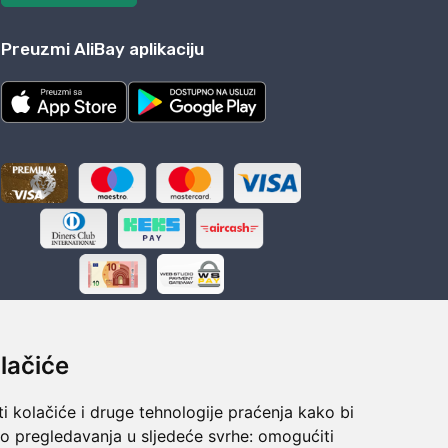
Preuzmi AliBay aplikaciju
lačiće
i kolačiće i druge tehnologije praćenja kako bi
ka
Sigurno obročno plaćanje
vo pregledavanja u sljedeće svrhe:
omogućiti
polaganju
Do 24 rata bez kamata