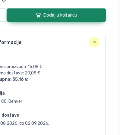
Dodaj u košaricu
formacije
ena proizvoda:
15,08
€
jena dostave:
20,08
€
upno:
35,16
€
ija
, CO, Denver
d dostave
.08.2026.
do
02.09.2026.