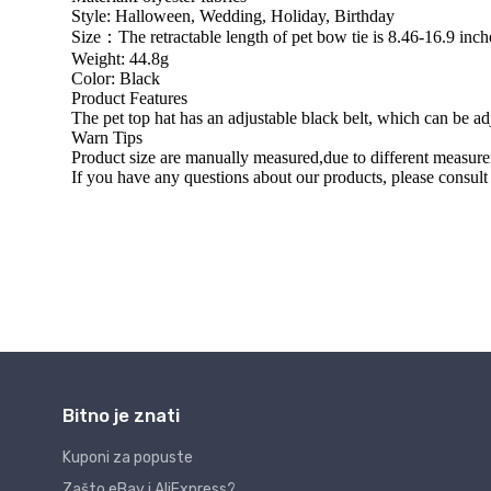
Bitno je znati
Kuponi za popuste
Zašto eBay i AliExpress?