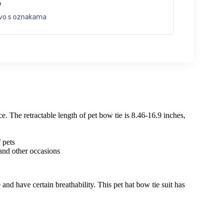
e
vo s oznakama