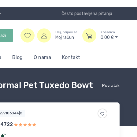
Često postavljena pitanja
Koristite
Hej, prijavi se
Košarica
raži
Moj račun
0,00
€
e
Blog
O nama
Kontakt
Formal Pet Tuxedo Bowt
Povratak
4277186044|0
_4722
€