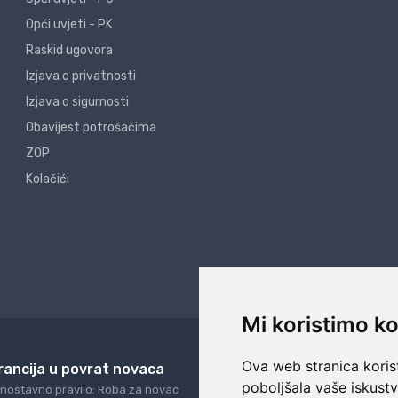
Opći uvjeti - PK
Raskid ugovora
Izjava o privatnosti
Izjava o sigurnosti
Obavijest potrošačima
ZOP
Kolačići
Mi koristimo ko
Ova web stranica korist
rancija u povrat novaca
24/7 odlična podrš
poboljšala vaše iskust
nostavno pravilo: Roba za novac
Naši agenti uvijek na ras