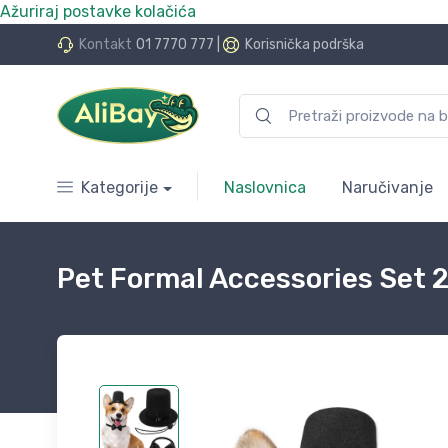
Ažuriraj postavke kolačića
do 24 rate bez kamata
Kontakt
01 7770 777
|
Korisnička podrška
Kategorije
Naslovnica
Naručivanje
Pet Formal Accessories Set 