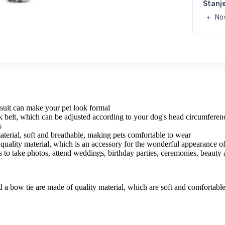
Stanj
No