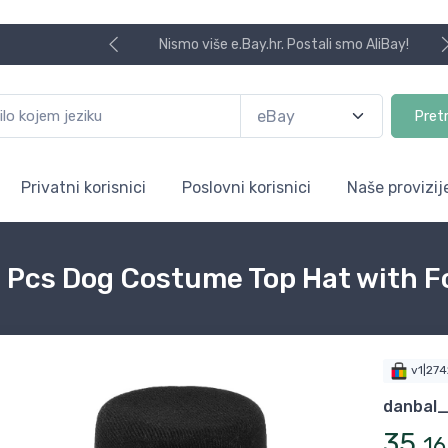
Nismo više e.Bay.hr. Postali smo AliBay!
Pret
Privatni korisnici
Poslovni korisnici
Naše provizij
2 Pcs Dog Costume Top Hat with 
v1|27
danbal
35
,
16