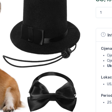
In
Cijena
Cij
Ci
Uk
Lokac
US
Perio
25