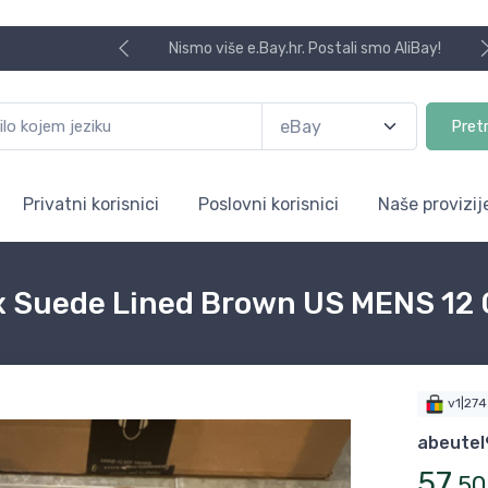
Nismo više e.Bay.hr. Postali smo AliBay!
Pret
Privatni korisnici
Poslovni korisnici
Naše provizij
ux Suede Lined Brown US MENS 12
v1|27
abeutel
57
,
50