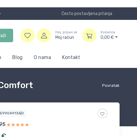
Često postavljena pitanja
Koristite
Hej, prijavi se
Košarica
raži
Moj račun
0,00
€
e
Blog
O nama
Kontakt
 Comfort
Povratak
4599049136|0
95
€