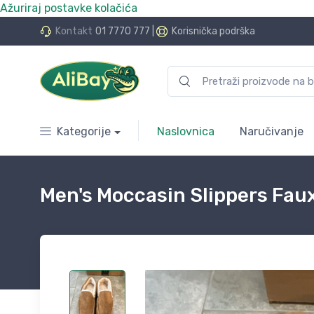
Ažuriraj postavke kolačića
do 24 rate bez kamata
Kontakt
01 7770 777
|
Korisnička podrška
Kategorije
Naslovnica
Naručivanje
Men's Moccasin Slippers Fa