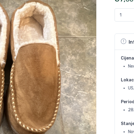
In
Cijena
Ne
Lokac
US,
Perio
28
Stanj
No