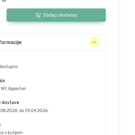
Dodaj u košaricu
formacije
dostupno
ija
 NY, Appleton
d dostave
.08.2026.
do
09.09.2026.
e
vo s kutijom