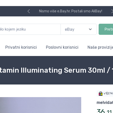
Nismo više e.Bay.hr. Postali smo AliBay!
Pret
Privatni korisnici
Poslovni korisnici
Naše provizij
in Illuminating Serum 30ml / 1.
v1|27
melvida
36
,
11