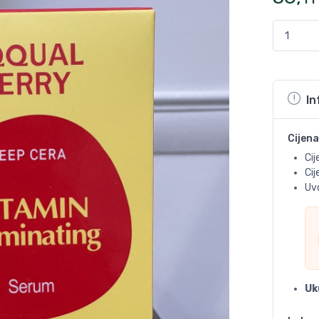
In
Cijena
Cij
Ci
Uvo
Uk