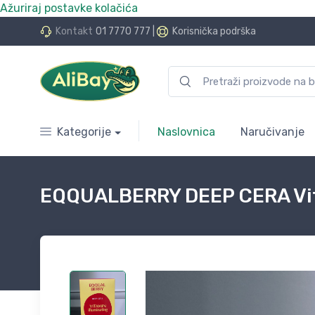
Ažuriraj postavke kolačića
do 24 rate bez kamata
Kontakt
01 7770 777
|
Korisnička podrška
Kategorije
Naslovnica
Naručivanje
EQQUALBERRY DEEP CERA Vitam