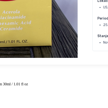
Lokac
US
Perio
25
Stanj
No