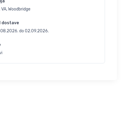
ija
, VA, Woodbridge
d dostave
.08.2026.
do
02.09.2026.
e
vi