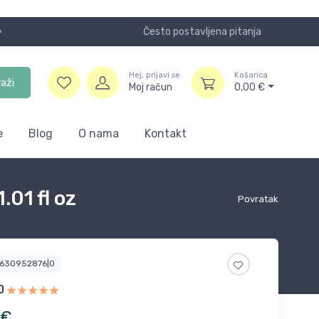
Često postavljena pitanja
Koristite
Hej, prijavi se
Košarica
raži
Moj račun
0,00
€
e
Blog
O nama
Kontakt
01 fl oz
Povratak
4630952876|0
0
€