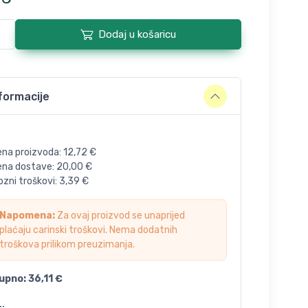
Dodaj u košaricu
formacije
ena proizvoda:
12,72
€
jena dostave:
20,00
€
zni troškovi:
3,39
€
Napomena:
Za ovaj proizvod se unaprijed
plaćaju carinski troškovi. Nema dodatnih
troškova prilikom preuzimanja.
upno:
36,11
€