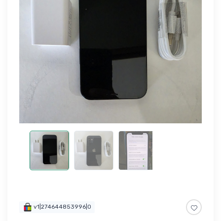
v1|274644853996|0