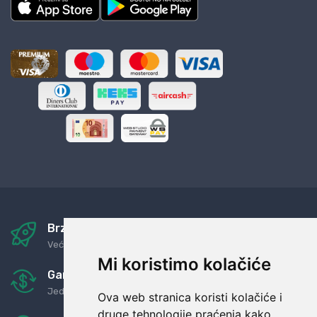
Brza i sigurna dostava
Već za nekoliko dana kod vas
Mi koristimo kolačiće
Garancija u povrat novaca
Jednostavno pravilo: Roba za novac
Ova web stranica koristi kolačiće i
druge tehnologije praćenja kako