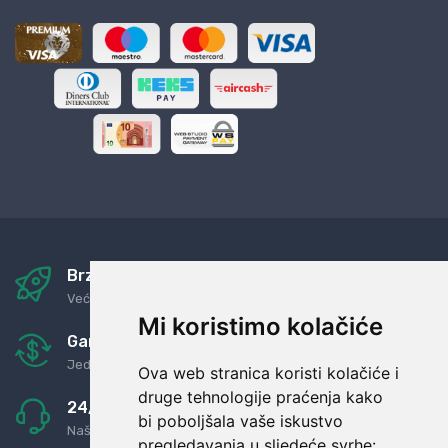
Brza i sigurna dostava
Već za nekoliko dana kod vas
Mi koristimo kolačiće
Garancija u povrat novaca
Jednostavno pravilo: Roba za novac
Ova web stranica koristi kolačiće i
druge tehnologije praćenja kako
24/7 odlična podrška
bi poboljšala vaše iskustvo
Naši agenti uvijek na raspolaganju
pregledavanja u sljedeće svrhe: